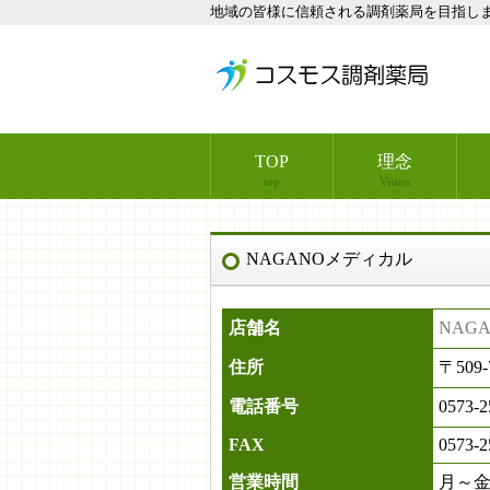
地域の皆様に信頼される調剤薬局を目指し
TOP
理念
top
Vision
NAGANOメディカル
店舗名
NAG
住所
〒509
電話番号
0573-2
FAX
0573-2
営業時間
月～金曜